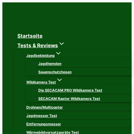
Zum
Inhalt
springen
Startseite
Tests & Reviews
Jagdbekleidung
Jagdhemden
Sauenschutzhosen
Wildkamera Test
Die SECACAM PRO Wildkamera Test
SECACAM Raptor Wildkamera Test
Drohnen/Multicopter
Jagdmesser Test
Entfernungsmesser
Wärmebildvorsatzgeräte Test