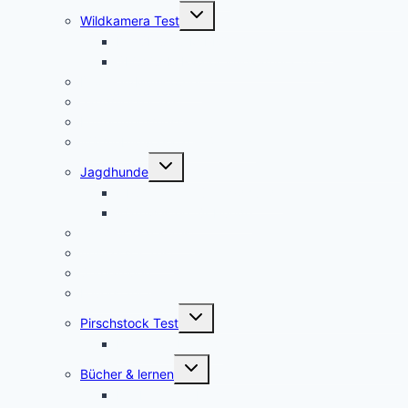
Untermenü
Wildkamera Test
umschalten
Die SECACAM PRO Wildkamera Test
SECACAM Raptor Wildkamera Test
Drohnen/Multicopter
Jagdmesser Test
Entfernungsmesser
Wärmebildvorsatzgeräte Test
Untermenü
Jagdhunde
umschalten
GPS Tracker für Jagdhunde
Warnwesten für Hunde
Jagdrucksack Test
Ansitzsack Test
Stirnlampen
Feuerstahl Test
Untermenü
Pirschstock Test
umschalten
Blaser Carbon 2.0
Untermenü
Bücher & lernen
umschalten
Die besten 5 Hilfsmittel für eine erfolgreiche