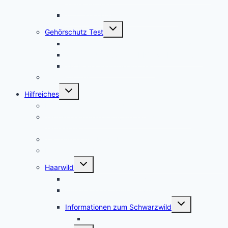
Jägerprüfung
Top 5Kochbücher für Wildrezepte
Untermenü
Gehörschutz Test
umschalten
Test: 3M Peltor SportTac Gehörschutz
MSA Sordin Supreme PRO X – Bewertung
3M Peltor EEP-100 EU Test
Jagdhorn Test
Untermenü
Hilfreiches
umschalten
Die Kosten für den Jagdschein
Jagdscheinkurse – Private Jagdschule oder
Jägerschaft?
Waffenschrank Ratgeber
Kosten für die Erstausstattung
Untermenü
Haarwild
umschalten
Informationen zum Rotwild
Informationen zum Rehwild
Untermenü
Informationen zum Schwarzwild
umschalten
Afrikanische Schweinepest