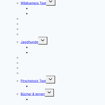
Untermenü
Wildkamera Test
umschalten
Die SECACAM PRO Wildkamera Test
SECACAM Raptor Wildkamera Test
Drohnen/Multicopter
Jagdmesser Test
Entfernungsmesser
Wärmebildvorsatzgeräte Test
Untermenü
Jagdhunde
umschalten
GPS Tracker für Jagdhunde
Warnwesten für Hunde
Jagdrucksack Test
Ansitzsack Test
Stirnlampen
Feuerstahl Test
Untermenü
Pirschstock Test
umschalten
Blaser Carbon 2.0
Untermenü
Bücher & lernen
umschalten
Die besten 5 Hilfsmittel für eine erfolgreiche
Jägerprüfung