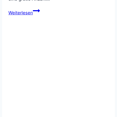
Test:
Weiterlesen
3M
Peltor
SportTac
Gehörschutz