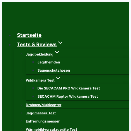
Zum
Inhalt
springen
Startseite
Tests & Reviews
Jagdbekleidung
Jagdhemden
Sauenschutzhosen
Wildkamera Test
Die SECACAM PRO Wildkamera Test
SECACAM Raptor Wildkamera Test
Drohnen/Multicopter
Jagdmesser Test
Entfernungsmesser
Wärmebildvorsatzgeräte Test