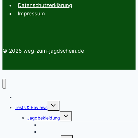
Datenschutzerklärung
Impressum
© 2026 weg-zum-jagdschein.de
Startseite
Untermenü
Tests & Reviews
umschalten
Untermenü
Jagdbekleidung
umschalten
Jagdhemden
Sauenschutzhosen