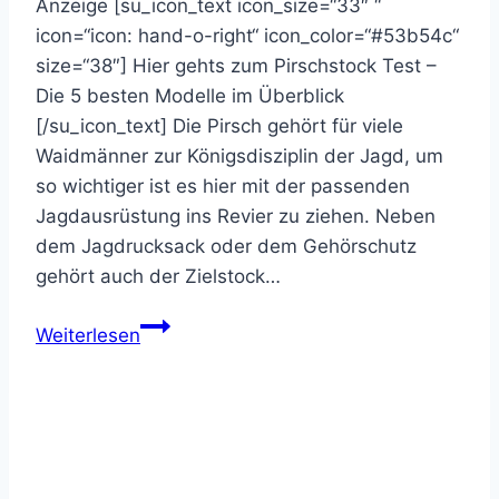
Anzeige [su_icon_text icon_size=“33″ “
icon=“icon: hand-o-right“ icon_color=“#53b54c“
size=“38″] Hier gehts zum Pirschstock Test –
Die 5 besten Modelle im Überblick
[/su_icon_text] Die Pirsch gehört für viele
Waidmänner zur Königsdisziplin der Jagd, um
so wichtiger ist es hier mit der passenden
Jagdausrüstung ins Revier zu ziehen. Neben
dem Jagdrucksack oder dem Gehörschutz
gehört auch der Zielstock…
Der
Weiterlesen
Blaser
Carbon
2.0
Zielstock
im