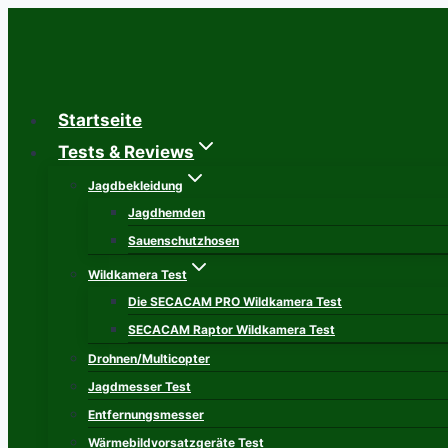
Zum
Inhalt
springen
Startseite
Tests & Reviews
Jagdbekleidung
Jagdhemden
Sauenschutzhosen
Wildkamera Test
Die SECACAM PRO Wildkamera Test
SECACAM Raptor Wildkamera Test
Drohnen/Multicopter
Jagdmesser Test
Entfernungsmesser
Wärmebildvorsatzgeräte Test