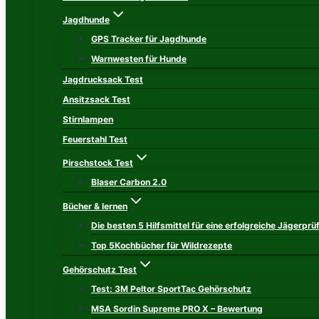
Jagdhunde
GPS Tracker für Jagdhunde
Warnwesten für Hunde
Jagdrucksack Test
Ansitzsack Test
Stirnlampen
Feuerstahl Test
Pirschstock Test
Blaser Carbon 2.0
Bücher & lernen
Die besten 5 Hilfsmittel für eine erfolgreiche Jägerprü
Top 5Kochbücher für Wildrezepte
Gehörschutz Test
Test: 3M Peltor SportTac Gehörschutz
MSA Sordin Supreme PRO X – Bewertung