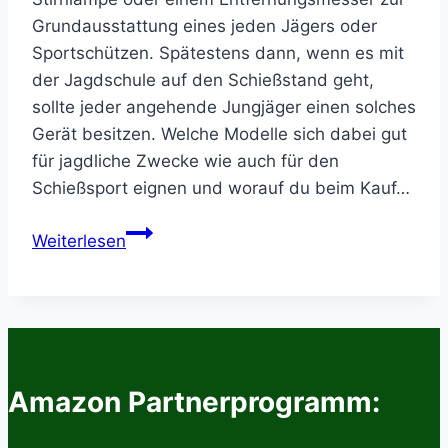
Grundausstattung eines jeden Jägers oder
Sportschützen. Spätestens dann, wenn es mit
der Jagdschule auf den Schießstand geht,
sollte jeder angehende Jungjäger einen solches
Gerät besitzen. Welche Modelle sich dabei gut
für jagdliche Zwecke wie auch für den
Schießsport eignen und worauf du beim Kauf…
Gehörschutz
Weiterlesen
Test
–
Die
besten
Modelle
für
Amazon Partnerprogramm:
Jäger
und