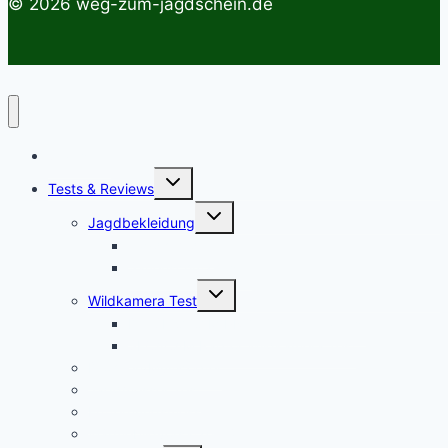
© 2026 weg-zum-jagdschein.de
Startseite
Untermenü
Tests & Reviews
umschalten
Untermenü
Jagdbekleidung
umschalten
Jagdhemden
Sauenschutzhosen
Untermenü
Wildkamera Test
umschalten
Die SECACAM PRO Wildkamera Test
SECACAM Raptor Wildkamera Test
Drohnen/Multicopter
Jagdmesser Test
Entfernungsmesser
Wärmebildvorsatzgeräte Test