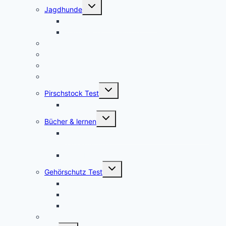
Untermenü
Jagdhunde
umschalten
GPS Tracker für Jagdhunde
Warnwesten für Hunde
Jagdrucksack Test
Ansitzsack Test
Stirnlampen
Feuerstahl Test
Untermenü
Pirschstock Test
umschalten
Blaser Carbon 2.0
Untermenü
Bücher & lernen
umschalten
Die besten 5 Hilfsmittel für eine erfolgreiche
Jägerprüfung
Top 5Kochbücher für Wildrezepte
Untermenü
Gehörschutz Test
umschalten
Test: 3M Peltor SportTac Gehörschutz
MSA Sordin Supreme PRO X – Bewertung
3M Peltor EEP-100 EU Test
Jagdhorn Test