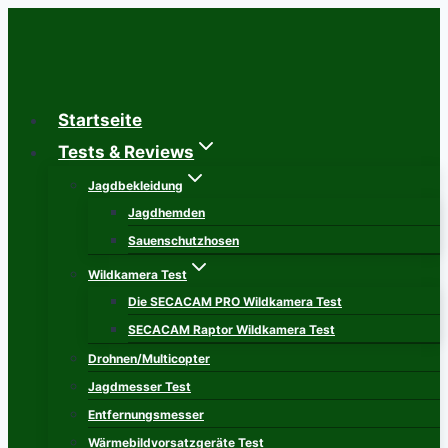
Zum
Inhalt
springen
Startseite
Tests & Reviews
Jagdbekleidung
Jagdhemden
Sauenschutzhosen
Wildkamera Test
Die SECACAM PRO Wildkamera Test
SECACAM Raptor Wildkamera Test
Drohnen/Multicopter
Jagdmesser Test
Entfernungsmesser
Wärmebildvorsatzgeräte Test