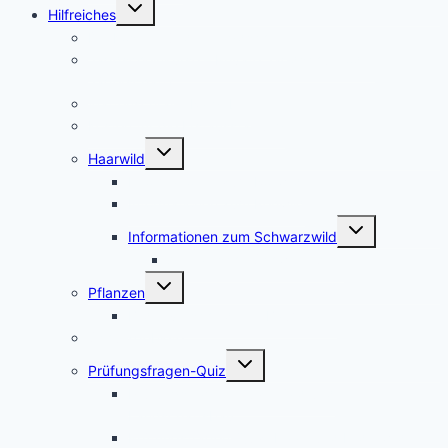
Untermenü
Hilfreiches
umschalten
Die Kosten für den Jagdschein
Jagdscheinkurse – Private Jagdschule oder
Jägerschaft?
Waffenschrank Ratgeber
Kosten für die Erstausstattung
Untermenü
Haarwild
umschalten
Informationen zum Rotwild
Informationen zum Rehwild
Untermenü
Informationen zum Schwarzwild
umschalten
Afrikanische Schweinepest
Untermenü
Pflanzen
umschalten
Bilder verschiedener Baumarten
Schutzgebiete
Untermenü
Prüfungsfragen-Quiz
umschalten
Prüfungsfragen-Quiz: Wald und
Landschaftsbau
Prüfungsfragen-Quiz: Haar- und Federwild