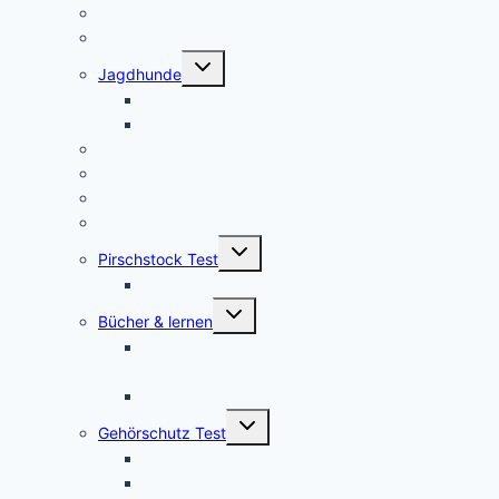
Entfernungsmesser
Wärmebildvorsatzgeräte Test
Untermenü
Jagdhunde
umschalten
GPS Tracker für Jagdhunde
Warnwesten für Hunde
Jagdrucksack Test
Ansitzsack Test
Stirnlampen
Feuerstahl Test
Untermenü
Pirschstock Test
umschalten
Blaser Carbon 2.0
Untermenü
Bücher & lernen
umschalten
Die besten 5 Hilfsmittel für eine erfolgreiche
Jägerprüfung
Top 5Kochbücher für Wildrezepte
Untermenü
Gehörschutz Test
umschalten
Test: 3M Peltor SportTac Gehörschutz
MSA Sordin Supreme PRO X – Bewertung