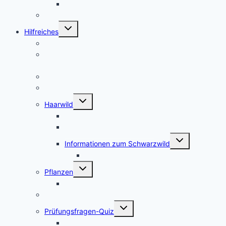
3M Peltor EEP-100 EU Test
Jagdhorn Test
Untermenü
Hilfreiches
umschalten
Die Kosten für den Jagdschein
Jagdscheinkurse – Private Jagdschule oder
Jägerschaft?
Waffenschrank Ratgeber
Kosten für die Erstausstattung
Untermenü
Haarwild
umschalten
Informationen zum Rotwild
Informationen zum Rehwild
Untermenü
Informationen zum Schwarzwild
umschalten
Afrikanische Schweinepest
Untermenü
Pflanzen
umschalten
Bilder verschiedener Baumarten
Schutzgebiete
Untermenü
Prüfungsfragen-Quiz
umschalten
Prüfungsfragen-Quiz: Wald und