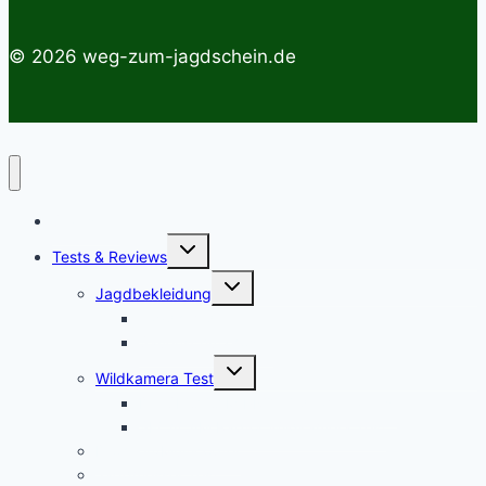
© 2026 weg-zum-jagdschein.de
Startseite
Untermenü
Tests & Reviews
umschalten
Untermenü
Jagdbekleidung
umschalten
Jagdhemden
Sauenschutzhosen
Untermenü
Wildkamera Test
umschalten
Die SECACAM PRO Wildkamera Test
SECACAM Raptor Wildkamera Test
Drohnen/Multicopter
Jagdmesser Test