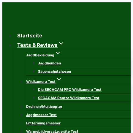
Zum
Inhalt
springen
Startseite
Tests & Reviews
Jagdbekleidung
Jagdhemden
Sauenschutzhosen
Wildkamera Test
Die SECACAM PRO Wildkamera Test
SECACAM Raptor Wildkamera Test
Drohnen/Multicopter
Jagdmesser Test
Entfernungsmesser
Wärmebildvorsatzgeräte Test