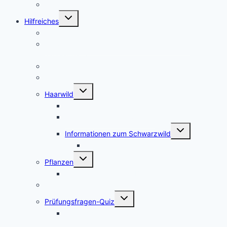
Jagdhorn Test
Untermenü
Hilfreiches
umschalten
Die Kosten für den Jagdschein
Jagdscheinkurse – Private Jagdschule oder
Jägerschaft?
Waffenschrank Ratgeber
Kosten für die Erstausstattung
Untermenü
Haarwild
umschalten
Informationen zum Rotwild
Informationen zum Rehwild
Untermenü
Informationen zum Schwarzwild
umschalten
Afrikanische Schweinepest
Untermenü
Pflanzen
umschalten
Bilder verschiedener Baumarten
Schutzgebiete
Untermenü
Prüfungsfragen-Quiz
umschalten
Prüfungsfragen-Quiz: Wald und
Landschaftsbau