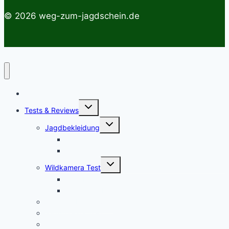
© 2026 weg-zum-jagdschein.de
Startseite
Untermenü
Tests & Reviews
umschalten
Untermenü
Jagdbekleidung
umschalten
Jagdhemden
Sauenschutzhosen
Untermenü
Wildkamera Test
umschalten
Die SECACAM PRO Wildkamera Test
SECACAM Raptor Wildkamera Test
Drohnen/Multicopter
Jagdmesser Test
Entfernungsmesser