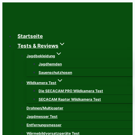
Zum
Inhalt
springen
Startseite
Tests & Reviews
Jagdbekleidung
Jagdhemden
Sauenschutzhosen
Wildkamera Test
Die SECACAM PRO Wildkamera Test
SECACAM Raptor Wildkamera Test
Drohnen/Multicopter
Jagdmesser Test
Entfernungsmesser
Wärmebildvorsatzgeräte Test