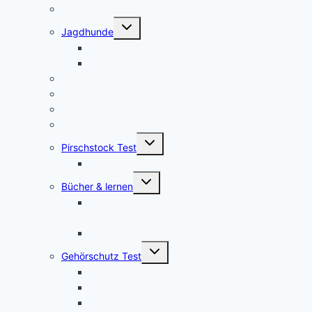
Wärmebildvorsatzgeräte Test
Untermenü
Jagdhunde
umschalten
GPS Tracker für Jagdhunde
Warnwesten für Hunde
Jagdrucksack Test
Ansitzsack Test
Stirnlampen
Feuerstahl Test
Untermenü
Pirschstock Test
umschalten
Blaser Carbon 2.0
Untermenü
Bücher & lernen
umschalten
Die besten 5 Hilfsmittel für eine erfolgreiche
Jägerprüfung
Top 5Kochbücher für Wildrezepte
Untermenü
Gehörschutz Test
umschalten
Test: 3M Peltor SportTac Gehörschutz
MSA Sordin Supreme PRO X – Bewertung
3M Peltor EEP-100 EU Test