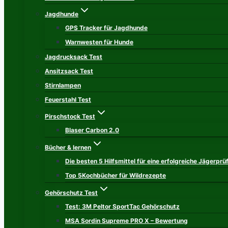
Jagdhunde
GPS Tracker für Jagdhunde
Warnwesten für Hunde
Jagdrucksack Test
Ansitzsack Test
Stirnlampen
Feuerstahl Test
Pirschstock Test
Blaser Carbon 2.0
Bücher & lernen
Die besten 5 Hilfsmittel für eine erfolgreiche Jägerprü
Top 5Kochbücher für Wildrezepte
Gehörschutz Test
Test: 3M Peltor SportTac Gehörschutz
MSA Sordin Supreme PRO X – Bewertung