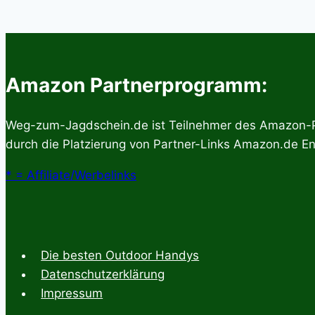
oder
Jägerschaft,
wo
liegen
die
Amazon Partnerprogramm:
Unterschiede?
Weg-zum-Jagdschein.de ist Teilnehmer des Amazon-Par
durch die Platzierung von Partner-Links Amazon.de En
* = Affiliate/Werbelinks
Die besten Outdoor Handys
Datenschutzerklärung
Impressum