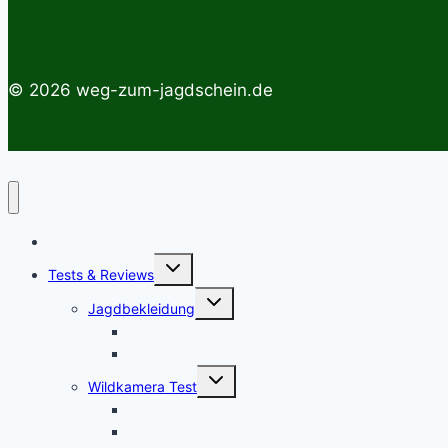
© 2026 weg-zum-jagdschein.de
Startseite
Untermenü
Tests & Reviews
umschalten
Untermenü
Jagdbekleidung
umschalten
Jagdhemden
Sauenschutzhosen
Untermenü
Wildkamera Test
umschalten
Die SECACAM PRO Wildkamera Test
SECACAM Raptor Wildkamera Test