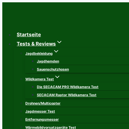
Zum
Inhalt
springen
Startseite
Tests & Reviews
Jagdbekleidung
Jagdhemden
Sauenschutzhosen
Wildkamera Test
Die SECACAM PRO Wildkamera Test
SECACAM Raptor Wildkamera Test
Drohnen/Multicopter
Jagdmesser Test
Entfernungsmesser
Wärmebildvorsatzgeräte Test