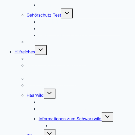
Top 5Kochbücher für Wildrezepte
Untermenü
Gehörschutz Test
umschalten
Test: 3M Peltor SportTac Gehörschutz
MSA Sordin Supreme PRO X – Bewertung
3M Peltor EEP-100 EU Test
Jagdhorn Test
Untermenü
Hilfreiches
umschalten
Die Kosten für den Jagdschein
Jagdscheinkurse – Private Jagdschule oder
Jägerschaft?
Waffenschrank Ratgeber
Kosten für die Erstausstattung
Untermenü
Haarwild
umschalten
Informationen zum Rotwild
Informationen zum Rehwild
Untermenü
Informationen zum Schwarzwild
umschalten
Afrikanische Schweinepest
Untermenü