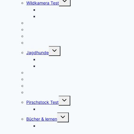
Wildkamera Test
umschalten
Die SECACAM PRO Wildkamera Test
SECACAM Raptor Wildkamera Test
Drohnen/Multicopter
Jagdmesser Test
Entfernungsmesser
Wärmebildvorsatzgeräte Test
Untermenü
Jagdhunde
umschalten
GPS Tracker für Jagdhunde
Warnwesten für Hunde
Jagdrucksack Test
Ansitzsack Test
Stirnlampen
Feuerstahl Test
Untermenü
Pirschstock Test
umschalten
Blaser Carbon 2.0
Untermenü
Bücher & lernen
umschalten
Die besten 5 Hilfsmittel für eine erfolgreiche
Jägerprüfung