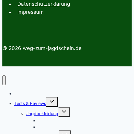
Datenschutzerklärung
Impressum
© 2026 weg-zum-jagdschein.de
Startseite
Untermenü
Tests & Reviews
umschalten
Untermenü
Jagdbekleidung
umschalten
Jagdhemden
Sauenschutzhosen
Untermenü