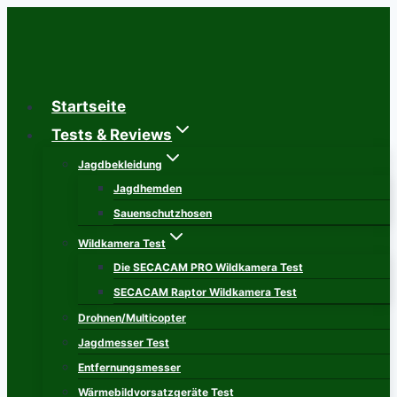
Zum
Inhalt
springen
Startseite
Tests & Reviews
Jagdbekleidung
Jagdhemden
Sauenschutzhosen
Wildkamera Test
Die SECACAM PRO Wildkamera Test
SECACAM Raptor Wildkamera Test
Drohnen/Multicopter
Jagdmesser Test
Entfernungsmesser
Wärmebildvorsatzgeräte Test