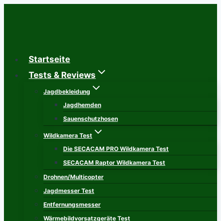
Zum
Inhalt
springen
Startseite
Tests & Reviews
Jagdbekleidung
Jagdhemden
Sauenschutzhosen
Wildkamera Test
Die SECACAM PRO Wildkamera Test
SECACAM Raptor Wildkamera Test
Drohnen/Multicopter
Jagdmesser Test
Entfernungsmesser
Wärmebildvorsatzgeräte Test