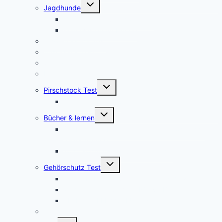
Untermenü
Jagdhunde
umschalten
GPS Tracker für Jagdhunde
Warnwesten für Hunde
Jagdrucksack Test
Ansitzsack Test
Stirnlampen
Feuerstahl Test
Untermenü
Pirschstock Test
umschalten
Blaser Carbon 2.0
Untermenü
Bücher & lernen
umschalten
Die besten 5 Hilfsmittel für eine erfolgreiche
Jägerprüfung
Top 5Kochbücher für Wildrezepte
Untermenü
Gehörschutz Test
umschalten
Test: 3M Peltor SportTac Gehörschutz
MSA Sordin Supreme PRO X – Bewertung
3M Peltor EEP-100 EU Test
Jagdhorn Test
Untermenü