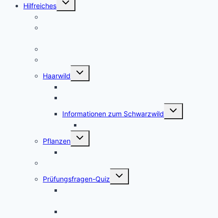
Hilfreiches
umschalten
Die Kosten für den Jagdschein
Jagdscheinkurse – Private Jagdschule oder
Jägerschaft?
Waffenschrank Ratgeber
Kosten für die Erstausstattung
Untermenü
Haarwild
umschalten
Informationen zum Rotwild
Informationen zum Rehwild
Untermenü
Informationen zum Schwarzwild
umschalten
Afrikanische Schweinepest
Untermenü
Pflanzen
umschalten
Bilder verschiedener Baumarten
Schutzgebiete
Untermenü
Prüfungsfragen-Quiz
umschalten
Prüfungsfragen-Quiz: Wald und
Landschaftsbau
Prüfungsfragen-Quiz: Haar- und Federwild