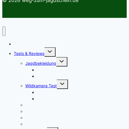
© 2026 weg-zum-jagdschein.de
Startseite
Untermenü
Tests & Reviews
umschalten
Untermenü
Jagdbekleidung
umschalten
Jagdhemden
Sauenschutzhosen
Untermenü
Wildkamera Test
umschalten
Die SECACAM PRO Wildkamera Test
SECACAM Raptor Wildkamera Test
Drohnen/Multicopter
Jagdmesser Test
Entfernungsmesser
Wärmebildvorsatzgeräte Test