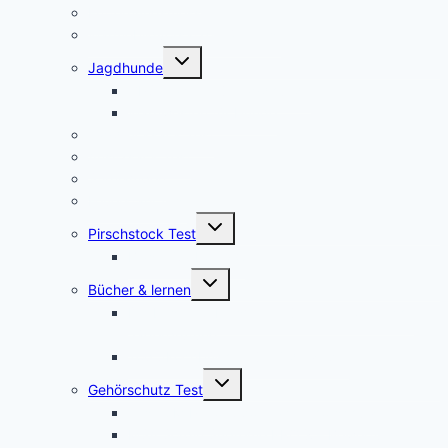
Entfernungsmesser
Wärmebildvorsatzgeräte Test
Untermenü
Jagdhunde
umschalten
GPS Tracker für Jagdhunde
Warnwesten für Hunde
Jagdrucksack Test
Ansitzsack Test
Stirnlampen
Feuerstahl Test
Untermenü
Pirschstock Test
umschalten
Blaser Carbon 2.0
Untermenü
Bücher & lernen
umschalten
Die besten 5 Hilfsmittel für eine erfolgreiche
Jägerprüfung
Top 5Kochbücher für Wildrezepte
Untermenü
Gehörschutz Test
umschalten
Test: 3M Peltor SportTac Gehörschutz
MSA Sordin Supreme PRO X – Bewertung