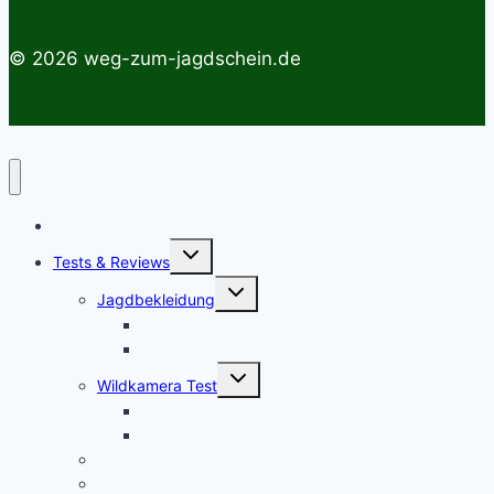
© 2026 weg-zum-jagdschein.de
Startseite
Untermenü
Tests & Reviews
umschalten
Untermenü
Jagdbekleidung
umschalten
Jagdhemden
Sauenschutzhosen
Untermenü
Wildkamera Test
umschalten
Die SECACAM PRO Wildkamera Test
SECACAM Raptor Wildkamera Test
Drohnen/Multicopter
Jagdmesser Test