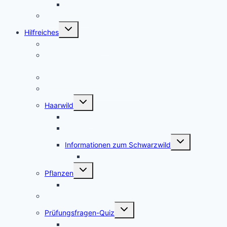
3M Peltor EEP-100 EU Test
Jagdhorn Test
Untermenü
Hilfreiches
umschalten
Die Kosten für den Jagdschein
Jagdscheinkurse – Private Jagdschule oder
Jägerschaft?
Waffenschrank Ratgeber
Kosten für die Erstausstattung
Untermenü
Haarwild
umschalten
Informationen zum Rotwild
Informationen zum Rehwild
Untermenü
Informationen zum Schwarzwild
umschalten
Afrikanische Schweinepest
Untermenü
Pflanzen
umschalten
Bilder verschiedener Baumarten
Schutzgebiete
Untermenü
Prüfungsfragen-Quiz
umschalten
Prüfungsfragen-Quiz: Wald und