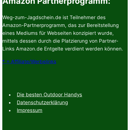
Amazon Partnerprogramm:
Die
besten
Weg-zum-Jagdschein.de ist Teilnehmer des
Modelle
Amazon-Partnerprogramm, das zur Bereitstellung
für
eines Mediums für Webseiten konzipiert wurde,
Jäger
mittels dessen durch die Platzierung von Partner-
im
Links Amazon.de Entgelte verdient werden können.
Test
* = Affiliate/Werbelinks
Die besten Outdoor Handys
Datenschutzerklärung
Impressum