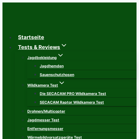
Zum
Inhalt
springen
Startseite
Tests & Reviews
Jagdbekleidung
Jagdhemden
Sauenschutzhosen
Wildkamera Test
Die SECACAM PRO Wildkamera Test
SECACAM Raptor Wildkamera Test
Drohnen/Multicopter
Jagdmesser Test
Entfernungsmesser
Wärmebildvorsatzgeräte Test