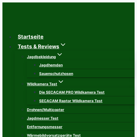
Zum
Inhalt
springen
Startseite
Tests & Reviews
Jagdbekleidung
Jagdhemden
Sauenschutzhosen
Wildkamera Test
Die SECACAM PRO Wildkamera Test
SECACAM Raptor Wildkamera Test
Drohnen/Multicopter
Jagdmesser Test
Entfernungsmesser
Wärmebildvorsatzgeräte Test