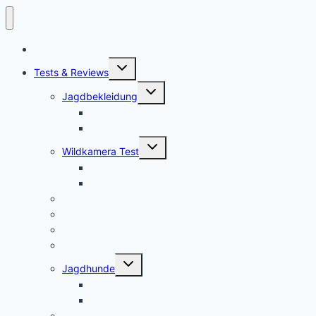
Startseite
Untermenü
Tests & Reviews
umschalten
Untermenü
Jagdbekleidung
umschalten
Jagdhemden
Sauenschutzhosen
Untermenü
Wildkamera Test
umschalten
Die SECACAM PRO Wildkamera Test
SECACAM Raptor Wildkamera Test
Drohnen/Multicopter
Jagdmesser Test
Entfernungsmesser
Wärmebildvorsatzgeräte Test
Untermenü
Jagdhunde
umschalten
GPS Tracker für Jagdhunde
Warnwesten für Hunde
Jagdrucksack Test