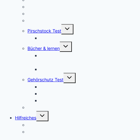
Ansitzsack Test
Stirnlampen
Feuerstahl Test
Untermenü
Pirschstock Test
umschalten
Blaser Carbon 2.0
Untermenü
Bücher & lernen
umschalten
Die besten 5 Hilfsmittel für eine erfolgreiche
Jägerprüfung
Top 5Kochbücher für Wildrezepte
Untermenü
Gehörschutz Test
umschalten
Test: 3M Peltor SportTac Gehörschutz
MSA Sordin Supreme PRO X – Bewertung
3M Peltor EEP-100 EU Test
Jagdhorn Test
Untermenü
Hilfreiches
umschalten
Die Kosten für den Jagdschein
Jagdscheinkurse – Private Jagdschule oder
Jägerschaft?