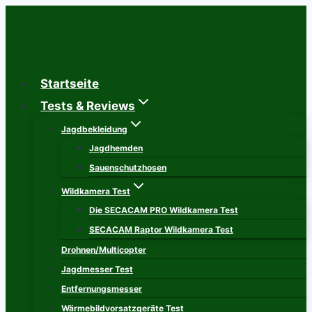
Zum
Inhalt
springen
Startseite
Tests & Reviews
Jagdbekleidung
Jagdhemden
Sauenschutzhosen
Wildkamera Test
Die SECACAM PRO Wildkamera Test
SECACAM Raptor Wildkamera Test
Drohnen/Multicopter
Jagdmesser Test
Entfernungsmesser
Wärmebildvorsatzgeräte Test