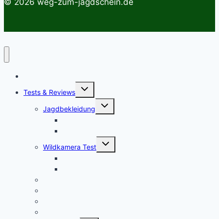
© 2026 weg-zum-jagdschein.de
Startseite
Untermenü
Tests & Reviews
umschalten
Untermenü
Jagdbekleidung
umschalten
Jagdhemden
Sauenschutzhosen
Untermenü
Wildkamera Test
umschalten
Die SECACAM PRO Wildkamera Test
SECACAM Raptor Wildkamera Test
Drohnen/Multicopter
Jagdmesser Test
Entfernungsmesser
Wärmebildvorsatzgeräte Test