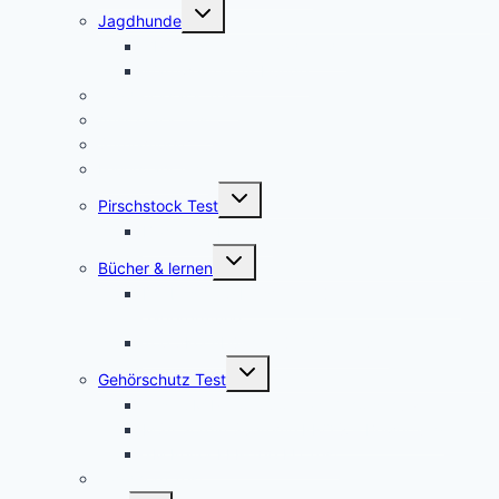
Untermenü
Jagdhunde
umschalten
GPS Tracker für Jagdhunde
Warnwesten für Hunde
Jagdrucksack Test
Ansitzsack Test
Stirnlampen
Feuerstahl Test
Untermenü
Pirschstock Test
umschalten
Blaser Carbon 2.0
Untermenü
Bücher & lernen
umschalten
Die besten 5 Hilfsmittel für eine erfolgreiche
Jägerprüfung
Top 5Kochbücher für Wildrezepte
Untermenü
Gehörschutz Test
umschalten
Test: 3M Peltor SportTac Gehörschutz
MSA Sordin Supreme PRO X – Bewertung
3M Peltor EEP-100 EU Test
Jagdhorn Test