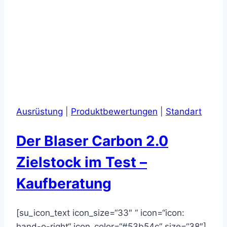
Ausrüstung
|
Produktbewertungen
|
Standart
Der Blaser Carbon 2.0
Zielstock im Test –
Kaufberatung
[su_icon_text icon_size=“33″ “ icon=“icon:
hand-o-right“ icon_color=“#53b54c“ size=“38″]