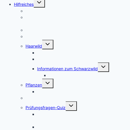
Untermenü
Hilfreiches
umschalten
Die Kosten für den Jagdschein
Jagdscheinkurse – Private Jagdschule oder
Jägerschaft?
Waffenschrank Ratgeber
Kosten für die Erstausstattung
Untermenü
Haarwild
umschalten
Informationen zum Rotwild
Informationen zum Rehwild
Untermenü
Informationen zum Schwarzwild
umschalten
Afrikanische Schweinepest
Untermenü
Pflanzen
umschalten
Bilder verschiedener Baumarten
Schutzgebiete
Untermenü
Prüfungsfragen-Quiz
umschalten
Prüfungsfragen-Quiz: Wald und
Landschaftsbau
Prüfungsfragen-Quiz: Haar- und Federwild