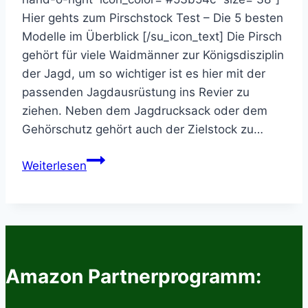
Hier gehts zum Pirschstock Test – Die 5 besten
Modelle im Überblick [/su_icon_text] Die Pirsch
gehört für viele Waidmänner zur Königsdisziplin
der Jagd, um so wichtiger ist es hier mit der
passenden Jagdausrüstung ins Revier zu
ziehen. Neben dem Jagdrucksack oder dem
Gehörschutz gehört auch der Zielstock zu…
Der
Weiterlesen
Blaser
Carbon
2.0
Zielstock
im
Test
Amazon Partnerprogramm:
–
Kaufberatung