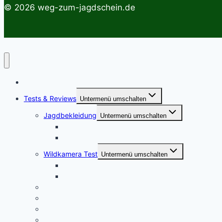
© 2026 weg-zum-jagdschein.de
Startseite
Tests & Reviews
Untermenü umschalten
Jagdbekleidung
Untermenü umschalten
Jagdhemden
Sauenschutzhosen
Wildkamera Test
Untermenü umschalten
Die SECACAM PRO Wildkamera Test
SECACAM Raptor Wildkamera Test
Drohnen/Multicopter
Jagdmesser Test
Entfernungsmesser
Wärmebildvorsatzgeräte Test