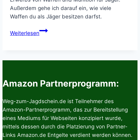
Außerdem gehe ich darauf ein, wie viele
Waffen du als Jäger besitzen darfst.
Informationen
Weiterlesen
zum
Kauf
von
Schusswaffen
&
Munition
Amazon Partnerprogramm:
als
Jäger
Weg-zum-Jagdschein.de ist Teilnehmer des
Amazon-Partnerprogramm, das zur Bereitstellung
eines Mediums für Webseiten konzipiert wurde,
mittels dessen durch die Platzierung von Partner-
Links Amazon.de Entgelte verdient werden können.