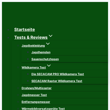
Zum
Inhalt
springen
Startseite
Tests & Reviews
Jagdbekleidung
Jagdhemden
Sauenschutzhosen
Wildkamera Test
Die SECACAM PRO Wildkamera Test
SECACAM Raptor Wildkamera Test
Drohnen/Multicopter
Jagdmesser Test
Entfernungsmesser
Wärmebildvorsatzgeräte Test