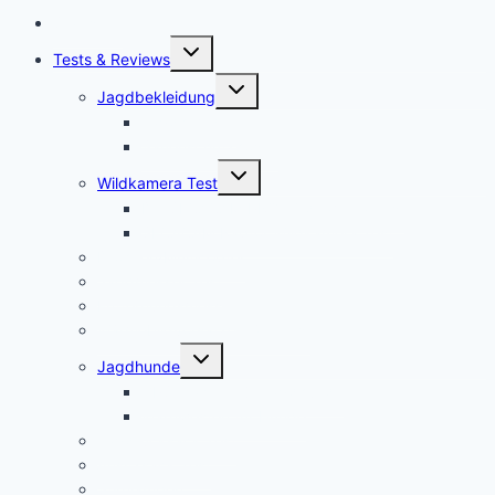
Startseite
Untermenü
Tests & Reviews
umschalten
Untermenü
Jagdbekleidung
umschalten
Jagdhemden
Sauenschutzhosen
Untermenü
Wildkamera Test
umschalten
Die SECACAM PRO Wildkamera Test
SECACAM Raptor Wildkamera Test
Drohnen/Multicopter
Jagdmesser Test
Entfernungsmesser
Wärmebildvorsatzgeräte Test
Untermenü
Jagdhunde
umschalten
GPS Tracker für Jagdhunde
Warnwesten für Hunde
Jagdrucksack Test
Ansitzsack Test
Stirnlampen