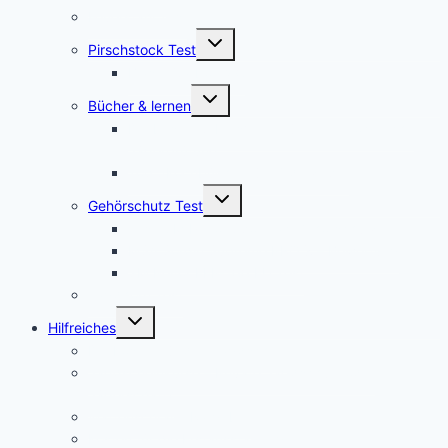
Feuerstahl Test
Untermenü
Pirschstock Test
umschalten
Blaser Carbon 2.0
Untermenü
Bücher & lernen
umschalten
Die besten 5 Hilfsmittel für eine erfolgreiche
Jägerprüfung
Top 5Kochbücher für Wildrezepte
Untermenü
Gehörschutz Test
umschalten
Test: 3M Peltor SportTac Gehörschutz
MSA Sordin Supreme PRO X – Bewertung
3M Peltor EEP-100 EU Test
Jagdhorn Test
Untermenü
Hilfreiches
umschalten
Die Kosten für den Jagdschein
Jagdscheinkurse – Private Jagdschule oder
Jägerschaft?
Waffenschrank Ratgeber
Kosten für die Erstausstattung