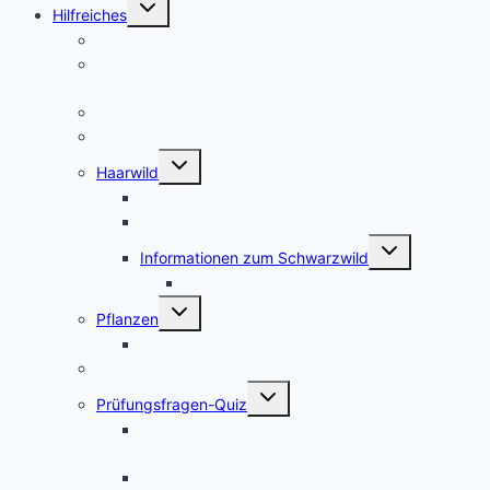
Untermenü
Hilfreiches
umschalten
Die Kosten für den Jagdschein
Jagdscheinkurse – Private Jagdschule oder
Jägerschaft?
Waffenschrank Ratgeber
Kosten für die Erstausstattung
Untermenü
Haarwild
umschalten
Informationen zum Rotwild
Informationen zum Rehwild
Untermenü
Informationen zum Schwarzwild
umschalten
Afrikanische Schweinepest
Untermenü
Pflanzen
umschalten
Bilder verschiedener Baumarten
Schutzgebiete
Untermenü
Prüfungsfragen-Quiz
umschalten
Prüfungsfragen-Quiz: Wald und
Landschaftsbau
Prüfungsfragen-Quiz: Haar- und Federwild