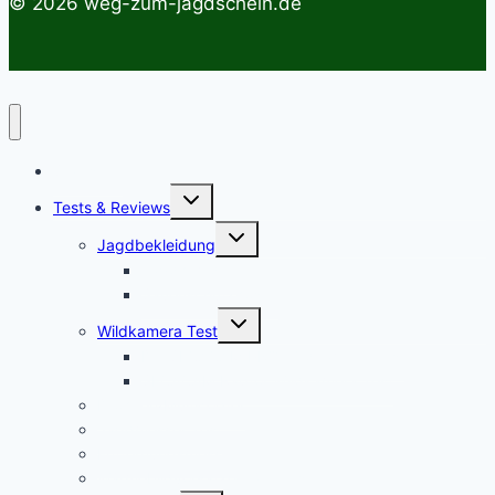
© 2026 weg-zum-jagdschein.de
Startseite
Untermenü
Tests & Reviews
umschalten
Untermenü
Jagdbekleidung
umschalten
Jagdhemden
Sauenschutzhosen
Untermenü
Wildkamera Test
umschalten
Die SECACAM PRO Wildkamera Test
SECACAM Raptor Wildkamera Test
Drohnen/Multicopter
Jagdmesser Test
Entfernungsmesser
Wärmebildvorsatzgeräte Test