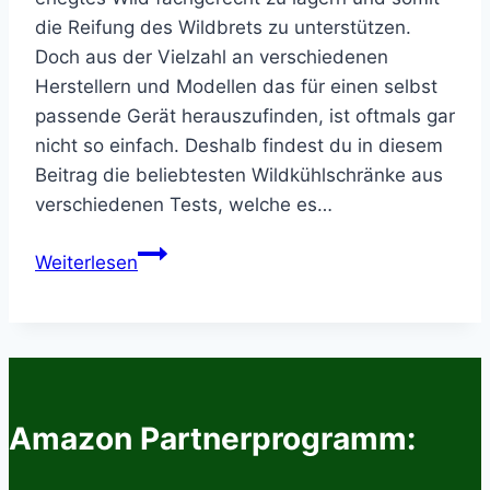
die Reifung des Wildbrets zu unterstützen.
Doch aus der Vielzahl an verschiedenen
Herstellern und Modellen das für einen selbst
passende Gerät herauszufinden, ist oftmals gar
nicht so einfach. Deshalb findest du in diesem
Beitrag die beliebtesten Wildkühlschränke aus
verschiedenen Tests, welche es…
Wildkühlschrank
Weiterlesen
Test
–
Die
besten
Modelle
im
Amazon Partnerprogramm:
Vergleich