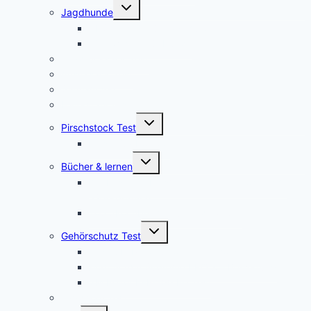
Untermenü
Jagdhunde
umschalten
GPS Tracker für Jagdhunde
Warnwesten für Hunde
Jagdrucksack Test
Ansitzsack Test
Stirnlampen
Feuerstahl Test
Untermenü
Pirschstock Test
umschalten
Blaser Carbon 2.0
Untermenü
Bücher & lernen
umschalten
Die besten 5 Hilfsmittel für eine erfolgreiche
Jägerprüfung
Top 5Kochbücher für Wildrezepte
Untermenü
Gehörschutz Test
umschalten
Test: 3M Peltor SportTac Gehörschutz
MSA Sordin Supreme PRO X – Bewertung
3M Peltor EEP-100 EU Test
Jagdhorn Test