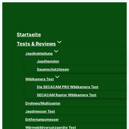
Zum
Inhalt
springen
Startseite
Tests & Reviews
Jagdbekleidung
Jagdhemden
Sauenschutzhosen
Wildkamera Test
Die SECACAM PRO Wildkamera Test
SECACAM Raptor Wildkamera Test
Drohnen/Multicopter
Jagdmesser Test
Entfernungsmesser
Wärmebildvorsatzgeräte Test